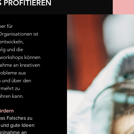
 PROFITIEREN
ber für
Organisationen ist
entwickeln,
olg und die
vworkshops können
nahme an kreativen
Probleme aus
n und über den
rmehrt zu
ühren kann.
ördern
was Falsches zu
e und gute Ideen
Teilnahme an