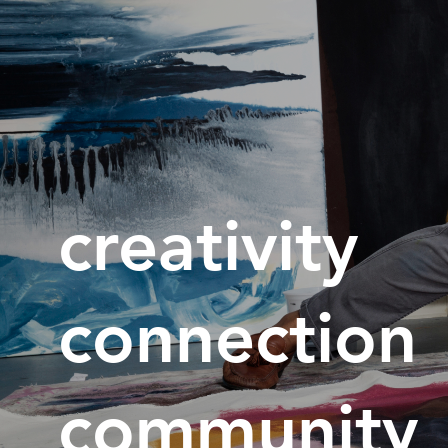
creativity
connection
community