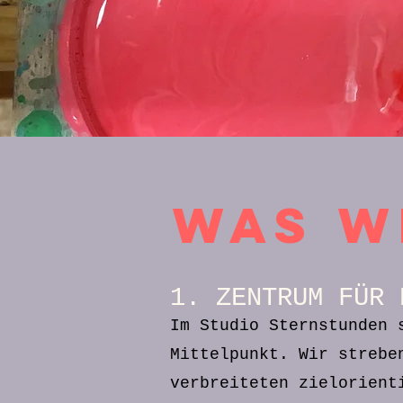
was w
1. ZENTRUM FÜR 
Im Studio Sternstunden 
Mittelpunkt. Wir strebe
verbreiteten
zielorient