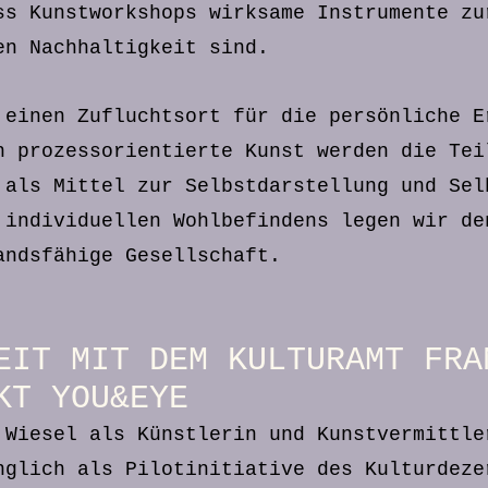
ss Kunstworkshops wirksame Instrumente zu
en Nachhaltigkeit sind.
 einen Zufluchtsort für die persönliche E
h prozessorientierte Kunst werden die Tei
 als Mittel zur Selbstdarstellung und Sel
 individuellen Wohlbefindens legen wir de
andsfähige Gesellschaft.
EIT MIT DEM KULTURAMT FRA
KT YOU&EYE
 Wiesel als Künstlerin und Kunstvermittle
nglich als Pilotinitiative des Kulturdeze