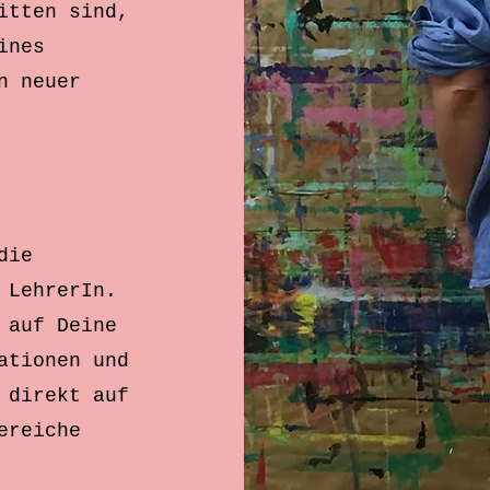
itten sind,
ines
n neuer
die
 LehrerIn.
 auf Deine
ationen und
 direkt auf
ereiche