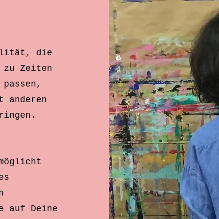
lität, die
 zu Zeiten
 passen,
t anderen
ringen.
möglicht
es
n
e auf Deine