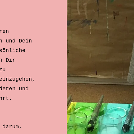
ren
n und Dein
sönliche
n Dir
zu
einzugehen,
deren und
hrt.
 darum,