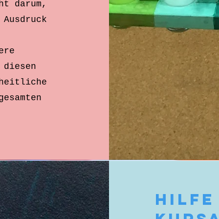
ht darum,
 Ausdruck
ere
 diesen
heitliche
gesamten
Hilfe