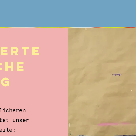
ierte
che
ng
licheren
tet unser
eile: