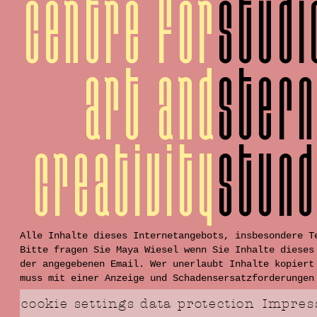
centre for
studi
art and
ster
creativity
stun
Alle Inhalte dieses Internetangebots, insbesondere T
Bitte fragen Sie Maya Wiesel wenn Sie Inhalte diese
der angegebenen Email. Wer unerlaubt Inhalte kopiert
muss mit einer Anzeige und Schadensersatzforderungen
cookie settings
data protection
Impre