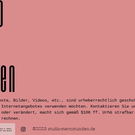
o
n
den
exte, Bilder, Videos, etc., sind urheberrechtlich geschü
s Internetangebotes verwenden möchten.
Kontaktieren
Sie u
 oder verändert, macht sich gemäß §106 ff. UrhG strafbar
 rechnen.
ssum
©2023 studio-s
ternstunden.de