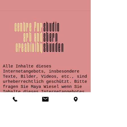
centre for
studio
art and
stern
creativity
stunden
Alle Inhalte dieses
Internetangebots, insbesondere
Texte, Bilder, Videos, etc., sind
urheberrechtlich geschützt. Bitte
fragen Sie Maya Wiesel wenn Sie
Inhalte dieses Internetangebotes
verwenden möchten.
Kontaktieren
Sie uns auf der
angegebenen Email. Wer unerlaubt
Inhalte kopiert oder verändert,
macht sich gemäß §106 ff. UrhG
strafbar und muss mit einer